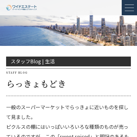
メ
スタッフBlog |
生活
STAFF BLOG
らっきょもどき
一般のスーパーマーケットでらっきょに近いものを探し
て見ました。
ピクルスの棚にはいっぱいいろいろな種類のものが売っ
ているのですが、この「sweet spiced」と明記のあるも