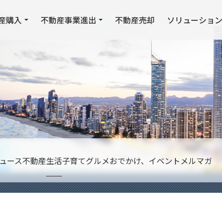
産購入
不動産事業進出
不動産売却
ソリューショ
ュース
不動産
生活
子育て
グルメ
おでかけ、イベント
メルマガ