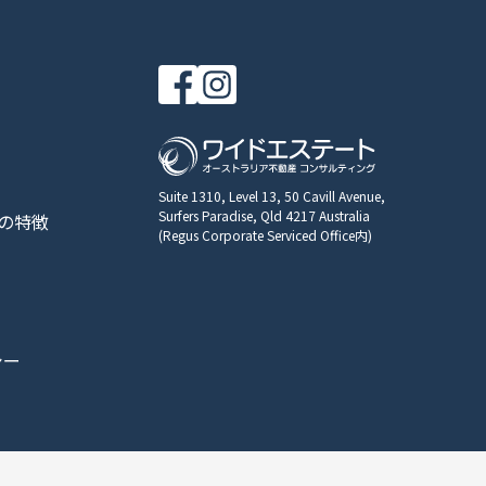
Suite 1310, Level 13, 50 Cavill Avenue,
Surfers Paradise, Qld 4217 Australia
の特徴
(Regus Corporate Serviced Office内)
シー