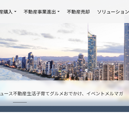
産購入
不動産事業進出
不動産売却
ソリューショ
ュース
不動産
生活
子育て
グルメ
おでかけ、イベント
メルマガ