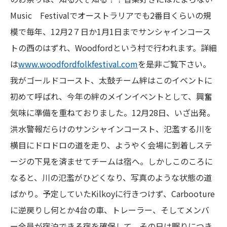
Music Festivalでオーストラリアでも2番目くらいの規
模で毎年、12月2７日か1月1日までサンシャインコース
トの西のはずれ、Woodfordという村で行われます。詳細
は
www.woodfordfolkfestival.com
を是非ご覧下さい。
我がゴールドコースト、太鼓チーム絆はこのイベントに
初めて呼ばれ、今年の絆のメインイベントとして、興奮
気味に準備を重ねておりました。12月28日、いざ出発。
洪水警報だらけのサンシャインコースト、氾濫する川を
横目にドロドロの道を走り、ようやく会場に到着しステ
ージの下見を済ませてチームは宿へ。しかしこのころに
なると、川の氾濫がひどくなり、写真のような状態の道
ばかり。予定していたKilkoyに行きつけず、Carbooture
に逆戻りし何とか4台の車、トレーラー、そしてメンバ
ー全員が宿泊できる宿を確保して、その日は眠りにつき