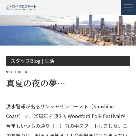
メ
スタッフBlog |
生活
STAFF BLOG
真夏の夜の夢…
洪水警報が出るサンシャインコースト（Sunshine
Coast）で、25周年を迎えたWoodford Folk Festivalが
今年もいつもの通り（！）雨の中スタートしました。こ
のお祭りは、知る人ぞ知る？！音楽好きにはたまらない