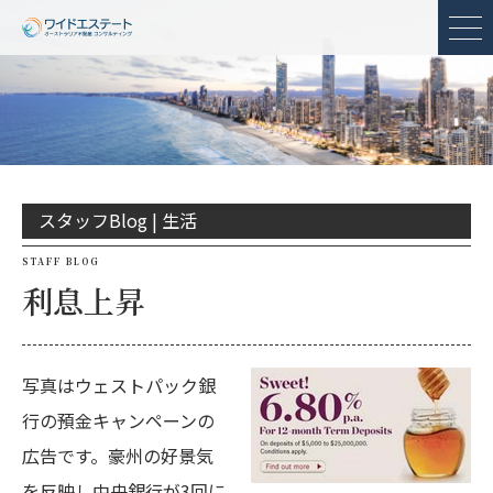
メ
スタッフBlog |
生活
STAFF BLOG
利息上昇
写真はウェストパック銀
行の預金キャンペーンの
広告です。豪州の好景気
を反映し中央銀行が3回に