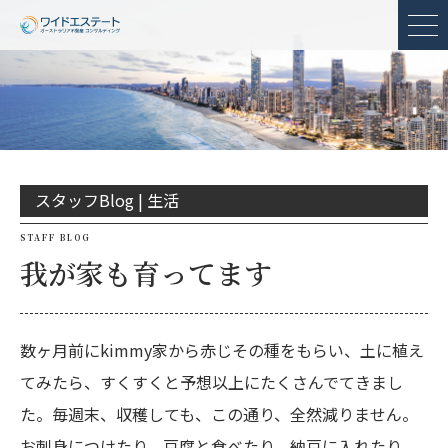
メ
スタッフBlog |
生活
STAFF BLOG
我が家も育ってます
数ヶ月前にkimmy家から赤じその種をもらい、土に植え
てみたら、すくすくと予想以上にたくさんでてきまし
た。毎週末、収穫しても、この通り、全然減りません。
お刺身につけたり、豆腐と食べたり、納豆に入れたり、