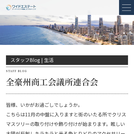
メ
スタッフBlog |
生活
STAFF BLOG
全豪州商工会議所連合会
皆様、いかがお過ごしでしょうか。
こちらは11月の中盤に入りますと街のいたる所でクリス
マスツリーの取り付けや飾り付けが始まります。眩しい
太陽が反射しキラキラと光る色とりどりのアクセサリー